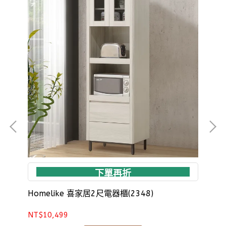
下單再折
Homelike 喜家居2尺電器櫃(2348)
Ho
NT$10,499
NT