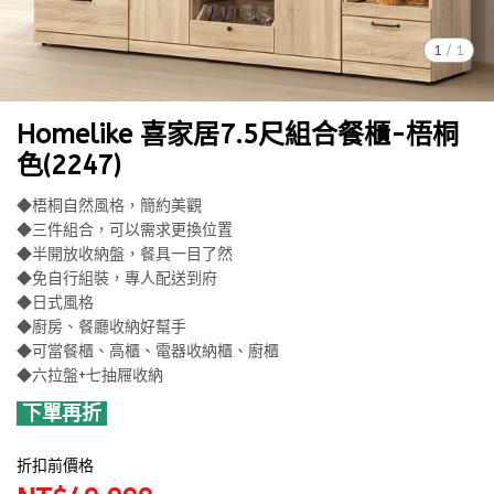
1
/
1
Homelike 喜家居7.5尺組合餐櫃-梧桐
色(2247)
◆梧桐自然風格，簡約美觀
◆三件組合，可以需求更換位置
◆半開放收納盤，餐具一目了然
◆免自行組裝，專人配送到府
◆日式風格
◆廚房、餐廳收納好幫手
◆可當餐櫃、高櫃、電器收納櫃、廚櫃
◆六拉盤+七抽屜收納
下單再折
折扣前價格