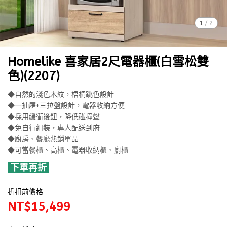
1
/
2
Homelike 喜家居2尺電器櫃(白雪松雙
色)(2207)
◆自然的淺色木紋，梧桐跳色設計
◆一抽屜+三拉盤設計，電器收納方便
◆採用緩衝後鈕，降低碰撞聲
◆免自行組裝，專人配送到府
◆廚房、餐廳熱銷單品
◆可當餐櫃、高櫃、電器收納櫃、廚櫃
下單再折
折扣前價格
NT$15,499