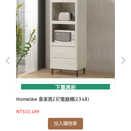
下單再折
Homelike 喜家居2尺電器櫃(2348)
Ho
NT$10,499
NT
加入購物車