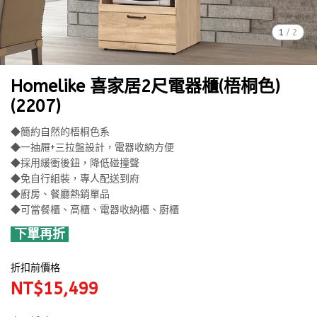
1
/
2
Homelike 喜家居2尺電器櫃(梧桐色)
(2207)
◆簡約自然的梧桐色系
◆一抽屜+三拉盤設計，電器收納方便
◆採用緩衝後鈕，降低碰撞聲
◆免自行組裝，專人配送到府
◆廚房、餐廳熱銷單品
◆可當餐櫃、高櫃、電器收納櫃、廚櫃
下單再折
折扣前價格
NT$15,499