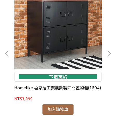
下單再折
Homelike 喜家居工業風鋼製四門置物櫃(1804)
Ho
NT$3,999
NT
加入購物車