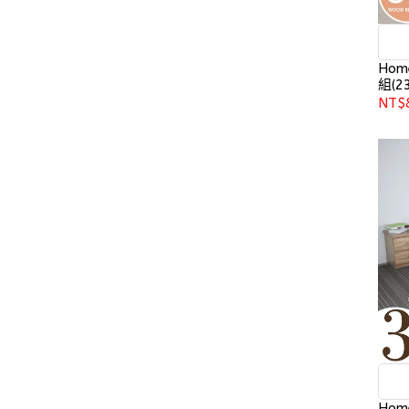
Ho
組(23
NT$
Ho