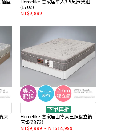
附插座
Homelike 喜家居單人3.5尺床架組
(1702)
NT$9,899
下單再折
立筒床
Homelike 喜家居山寧泰三線獨立筒
床墊(2373)
NT$9,999
~
NT$14,999