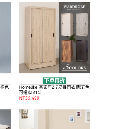
下單再折
梧桐色
Homelike 喜家居2.7尺推門衣櫃(五色
可選)(2311)
NT$6,499