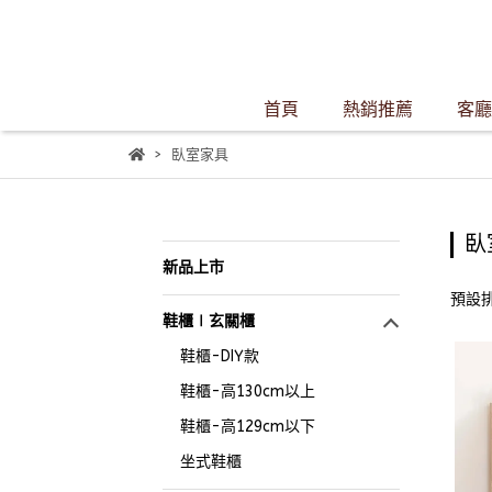
首頁
熱銷推薦
客廳
臥室家具
臥
新品上市
預設
鞋櫃∣玄關櫃
鞋櫃-DIY款
鞋櫃-高130cm以上
鞋櫃-高129cm以下
坐式鞋櫃