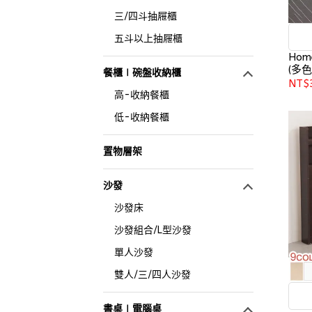
三/四斗抽屜櫃
五斗以上抽屜櫃
Hom
(多色)
餐櫃∣碗盤收納櫃
NT$
高-收納餐櫃
低-收納餐櫃
置物層架
沙發
沙發床
沙發組合/L型沙發
單人沙發
雙人/三/四人沙發
書桌∣電腦桌