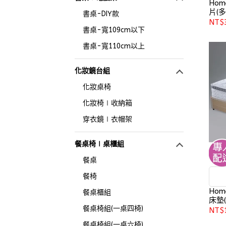
Ho
片(多
書桌-DIY款
NT$
書桌-寬109cm以下
書桌-寬110cm以上
化妝鏡台組
化妝桌椅
化妝椅∣收納箱
穿衣鏡∣衣帽架
餐桌椅∣桌櫃組
餐桌
餐椅
Hom
餐桌櫃組
床墊(
餐桌椅組(一桌四椅)
NT$
餐桌椅組(一桌六椅)