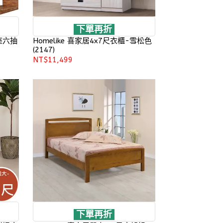
下單再折
座六抽
Homelike 喜家居4x7尺衣櫃-雪松色
(2147)
NT$11,499
下單再折