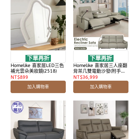
下單再折
下單再折
Homelike 喜家居LED三色
Homelike 喜家居三人座翻
補光雲朵美妝鏡(2518)
背茶几雙電動沙發(附手機
支架)(2521)
NT$899
NT$36,999
加入購物車
加入購物車