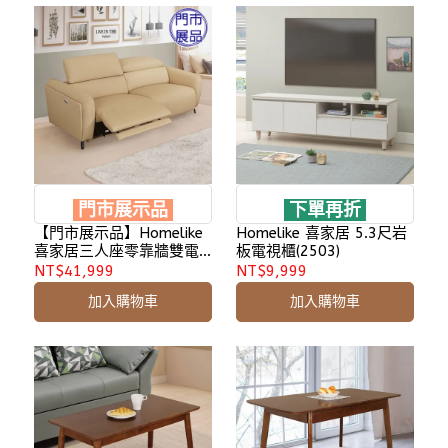
門市展示品
下單再折
【門市展示品】Homelike
Homelike 喜家居 5.3尺岩
喜家居三人座零靠牆雙電
板電視櫃(2503)
動沙發-奶茶色(2511)
NT$41,999
NT$9,999
加入購物車
加入購物車