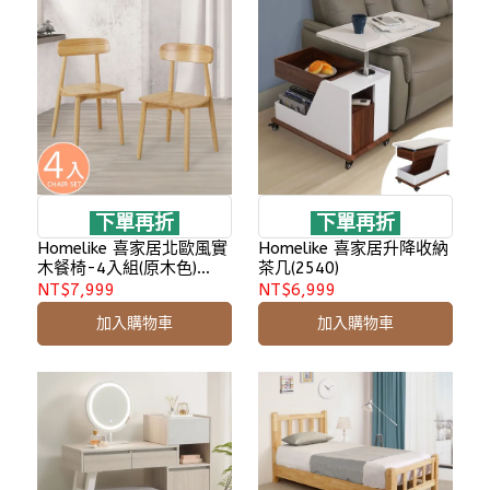
下單再折
下單再折
Homelike 喜家居北歐風實
Homelike 喜家居升降收納
木餐椅-4入組(原木色)
茶几(2540)
(2419)
NT$7,999
NT$6,999
加入購物車
加入購物車