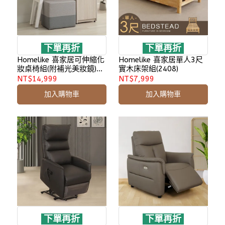
下單再折
下單再折
Homelike 喜家居可伸縮化
Homelike 喜家居單人3尺
妝桌椅組(附補光美妝鏡)
實木床架組(2408)
(2502)
NT$14,999
NT$7,999
加入購物車
加入購物車
下單再折
下單再折