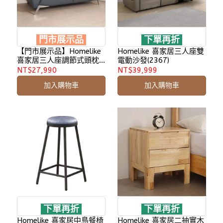
門市展示品
下單再折
【門市展示品】Homelike
Homelike 喜家居三人座雙
喜家居三人座調節式頭枕
電動沙發(2367)
皮革沙發(2428)
NT$27,990
NT$39,999
加入購物車
加入購物車
下單再折
下單再折
Homelike 喜家居中島餐椅
Homelike 喜家居二抽實木