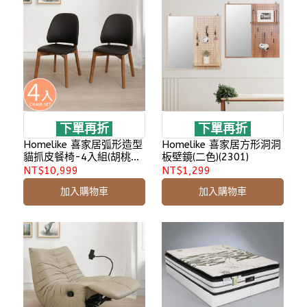
下單再折
下單再折
Homelike 喜家居弧形造型
Homelike 喜家居方形洞洞
貓抓皮餐椅-4入組(胡桃色)
板壁鏡(二色)(2301)
(2432)
NT$10,999
NT$1,299
加入購物車
加入購物車