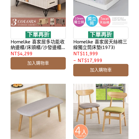
下單再折
下單再折
Homelike 喜家居多功能收
Homelike 喜家居天絲棉三
納邊櫃/床頭櫃/沙發邊櫃
線獨立筒床墊(1973)
(三色)(2346)
NT$4,299
NT$11,999
~
NT$17,999
加入購物車
加入購物車