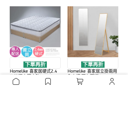
下單再折
下單再折
Homelike 喜家居硬式2.4
Homelike 喜家居立掛兩用
三線獨立筒床墊(1668)
全身鏡(兩色可選)(2404)
NT$12,499
NT$1,399
~
NT$18,999
加入購物車
加入購物車