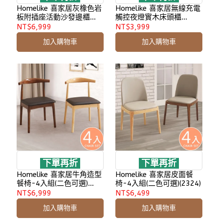
Homelike 喜家居灰橡色岩
Homelike 喜家居無線充電
板附插座活動沙發邊櫃
觸控夜燈實木床頭櫃
(2504)
(2528)
NT$6,999
NT$3,999
加入購物車
加入購物車
下單再折
下單再折
Homelike 喜家居牛角造型
Homelike 喜家居皮面餐
餐椅-4入組(二色可選)
椅-4入組(二色可選)(2324)
(2321)
NT$6,999
NT$6,499
加入購物車
加入購物車