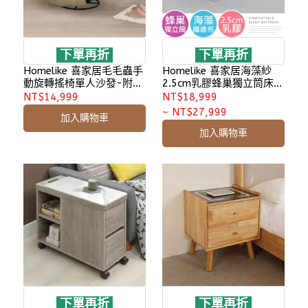
下單再折
下單再折
Homelike 喜家居毛毛蟲手
Homelike 喜家居海藻紗
動旋轉搖椅單人沙發-附手
2.5cm乳膠蜂巢獨立筒床墊
機支架(2603)
(2539)
NT$14,999
NT$18,999
~
NT$27,999
加入購物車
加入購物車
下單再折
下單再折