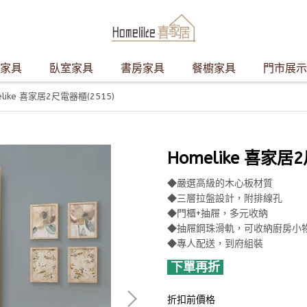
家具
臥室家具
書房家具
餐櫥家具
門市展示
elike 喜家居2尺電器櫃(2515)
Homelike 喜家居
◆嚴選高級的木心板材質
◆三層拉盤設計，附排線孔
◆門櫃+抽屜，多元收納
◆抽屜鋼珠滑軌，可收納廚房小
◆專人配送，到府組裝
下單再折
折扣前價格