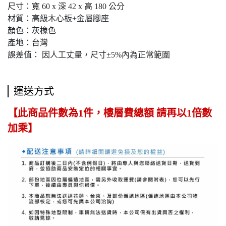
尺寸：寬 60 x 深 42 x 高 180 公分
材質：高級木心板+金屬腳座
顏色：灰橡色
產地：台灣
誤差值： 因人工丈量，尺寸±5%內為正常範圍
運送方式
【此商品件數為1件，樓層費總額 請再以1倍數
加乘】