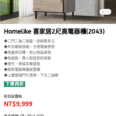
1
/
1
Homelike 喜家居2尺高電器櫃(2043)
◆二門二抽二拖盤，收納更多元
◆外拉層板收納，方便電器使用
◆拖盤有凹槽，防止物品掉落
◆免組裝，專人配送到府安裝
◆現代、英倫灰橡風格
◆廚房電器專屬放置櫃
◆上層玻璃門片透視，下方二抽屜
下單再折
折扣前價格
NT$9,999