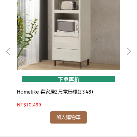
下單再折
Homelike 喜家居2尺電器櫃(2348)
Ho
NT$10,499
NT
加入購物車