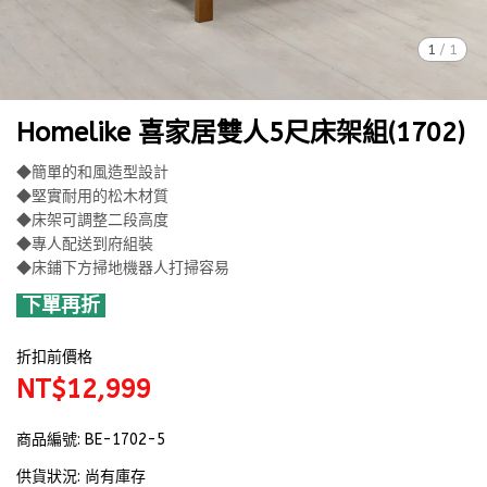
1
/
1
Homelike 喜家居雙人5尺床架組(1702)
◆簡單的和風造型設計
◆堅實耐用的松木材質
◆床架可調整二段高度
◆專人配送到府組裝
◆床鋪下方掃地機器人打掃容易
下單再折
折扣前價格
NT$12,999
商品編號:
BE-1702-5
供貨狀況:
尚有庫存