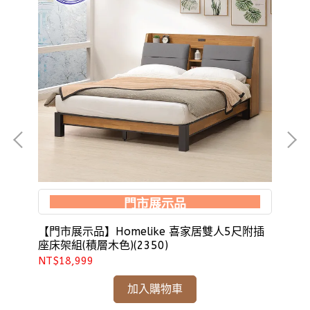
門市展示品
31)
【門市展示品】Homelike 喜家居雙人5尺附插
H
座床架組(積層木色)(2350)
人5
NT$18,999
NT
加入購物車