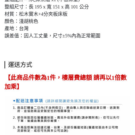
整組尺寸：長 195 x 寬 151 x 高 101 公分
材質：松木實木+4分夾板床板
顏色：淺胡桃色
產地：台灣
誤差值：因人工丈量，尺寸±5%內為正常範圍
運送方式
【此商品件數為1件，樓層費總額 請再以1倍數
加乘】