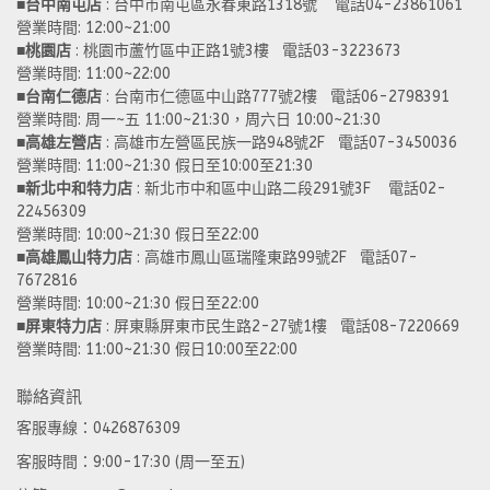
■
台中南屯店
 : 台中市南屯區永春東路1318號    電話04-23861061  
營業時間: 12:00~21:00 
■
桃園店
 : 桃園市蘆竹區中正路1號3樓   電話03-3223673
營業時間: 11:00~22:00 
■
台南仁德店
 : 台南市仁德區中山路777號2樓   電話06-2798391
營業時間: 周一~五 11:00~21:30，周六日 10:00~21:30 
■
高雄左營店
 : 高雄市左營區民族一路948號2F   電話07-3450036
營業時間: 11:00~21:30 假日至10:00至21:30
■
新北中和特力店 
: 新北市中和區中山路二段291號3F    電話02-
22456309  
營業時間: 10:00~21:30 假日至22:00
■
高雄鳳山特力店
 : 高雄市鳳山區瑞隆東路99號2F   電話07-
7672816
營業時間: 10:00~21:30 假日至22:00 
■
屏東特力店
 : 屏東縣屏東市民生路2-27號1樓   電話08-7220669
營業時間: 11:00~21:30 假日10:00至22:00
聯絡資訊
客服專線：0426876309
客服時間：9:00-17:30 (周一至五)