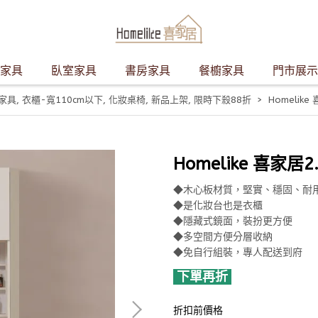
家具
臥室家具
書房家具
餐櫥家具
門市展示
列家具
,
衣櫃-寬110cm以下
,
化妝桌椅
,
新品上架
,
限時下殺88折
Homelike
Homelike 喜家居
◆木心板材質，堅實、穩固、耐
◆是化妝台也是衣櫃
◆隱藏式鏡面，裝扮更方便
◆多空間方便分層收納
◆免自行組裝，專人配送到府
下單再折
折扣前價格