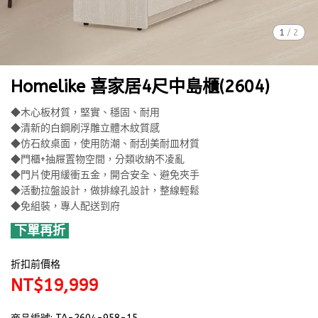
1
/
2
Homelike 喜家居4尺中島櫃(2604)
◆木心板材質，堅實、穩固、耐用
◆清新的白鋼刷浮雕立體木紋質感
◆仿石紋桌面，使用防潮、耐刮美耐皿材質
◆門櫃+抽屜置物空間，分類收納不凌亂
◆門片使用緩衝五金，開合安全、避免夾手
◆活動拉盤設計，做排線孔設計，整線輕鬆
◆免組裝，專人配送到府
下單再折
折扣前價格
NT$19,999