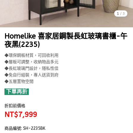
1
/
3
Homelike 喜家居鋼製長虹玻璃書櫃-午
夜黑(2235)
◆環保鋼板材質，可回收利用
◆層板可調整，收納物品多元
◆長虹玻璃門設計，隱私性佳
◆免自行組裝，專人送貨到府
◆五層置物空間
下單再折
折扣前價格
NT$7,999
商品編號:
SH-2235BK