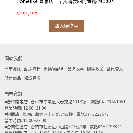
8)
Homelike 喜家居工業風鋼製四門置物櫃(1804)
Ho
NT$3,999
NT
加入購物車
關於我們
門市資訊
配送流程
退換貨說明
品牌故事
隱私政策
會員登入
所有商品
知識專欄
門市資訊
■
台中南屯店
 : 台中市南屯區永春東路1318號    電話04-23861061  
營業時間: 12:00~21:00 
■
桃園店
 : 桃園市蘆竹區中正路1號3樓   電話03-3223673
營業時間: 11:00~22:00 
■
台南仁德店
 : 台南市仁德區中山路777號2樓   電話06-2798391