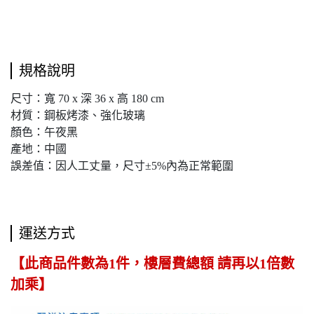
規格說明
尺寸：寬 70 x 深 36 x 高 180 cm
材質：鋼板烤漆、強化玻璃
顏色：午夜黑
產地：中國
誤差值：因人工丈量，尺寸±5%內為正常範圍
運送方式
【此商品件數為1件，樓層費總額 請再以1倍數
加乘】