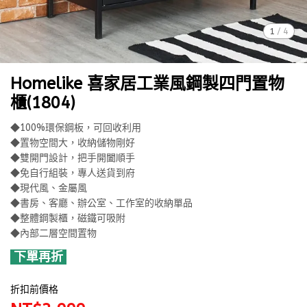
1
/
4
Homelike 喜家居工業風鋼製四門置物
櫃(1804)
◆100%環保鋼板，可回收利用
◆置物空間大，收納儲物剛好
◆雙開門設計，把手開闔順手
◆免自行組裝，專人送貨到府
◆現代風、金屬風
◆書房、客廳、辦公室、工作室的收納單品
◆整體鋼製櫃，磁鐵可吸附
◆內部二層空間置物
下單再折
折扣前價格