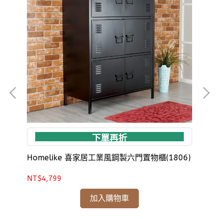
下單再折
8)
Homelike 喜家居工業風鋼製六門置物櫃(1806)
Ho
NT$4,799
NT
加入購物車