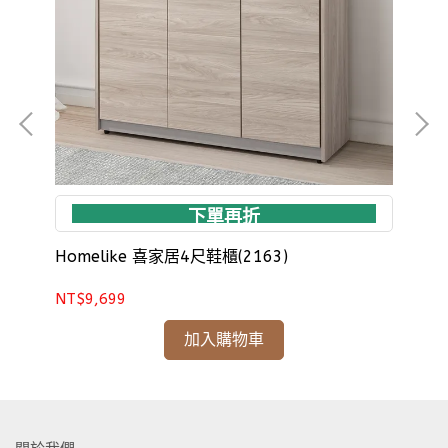
下單再折
Homelike 喜家居4尺鞋櫃(2163)
Ho
NT$9,699
NT
加入購物車