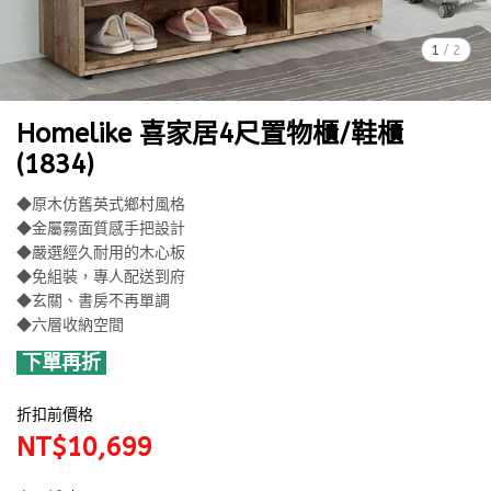
1
/
2
Homelike 喜家居4尺置物櫃/鞋櫃
(1834)
◆原木仿舊英式鄉村風格
◆金屬霧面質感手把設計
◆嚴選經久耐用的木心板
◆免組裝，專人配送到府
◆玄關、書房不再單調
◆六層收納空間
下單再折
折扣前價格
NT$10,699