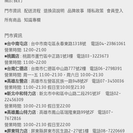
關於我們
門市資訊
配送流程
退換貨說明
品牌故事
隱私政策
會員登入
所有商品
知識專欄
門市資訊
■
台中南屯店
 : 台中市南屯區永春東路1318號    電話04-23861061  
營業時間: 12:00~21:00 
■
桃園店
 : 桃園市蘆竹區中正路1號3樓   電話03-3223673
營業時間: 11:00~22:00 
■
台南仁德店
 : 台南市仁德區中山路777號2樓   電話06-2798391
營業時間: 周一~五 11:00~21:30，周六日 10:00~21:30 
■
高雄左營店
 : 高雄市左營區民族一路948號2F   電話07-3450036
營業時間: 11:00~21:30 假日至10:00至21:30
■
新北中和特力店 
: 新北市中和區中山路二段291號3F    電話02-
22456309  
營業時間: 10:00~21:30 假日至22:00
■
高雄鳳山特力店
 : 高雄市鳳山區瑞隆東路99號2F   電話07-
7672816
營業時間: 10:00~21:30 假日至22:00 
■
屏東特力店
 : 屏東縣屏東市民生路2-27號1樓   電話08-7220669