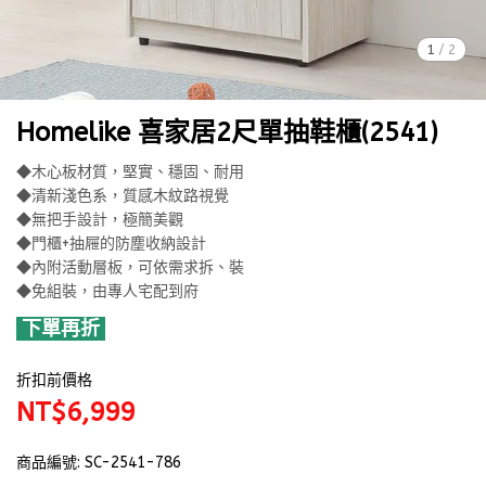
1
/
2
Homelike 喜家居2尺單抽鞋櫃(2541)
◆木心板材質，堅實、穩固、耐用
◆清新淺色系，質感木紋路視覺
◆無把手設計，極簡美觀
◆門櫃+抽屜的防塵收納設計
◆內附活動層板，可依需求拆、裝
◆免組裝，由專人宅配到府
下單再折
折扣前價格
NT$6,999
商品編號:
SC-2541-786