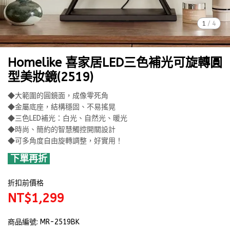
1
/
4
Homelike 喜家居LED三色補光可旋轉圓
型美妝鏡(2519)
◆大範圍的圓鏡面，成像零死角
◆金屬底座，結構穩固、不易搖晃
◆三色LED補光：白光、自然光、暖光
◆時尚、簡約的智慧觸控開關設計
◆可多角度自由旋轉調整，好實用！
下單再折
折扣前價格
NT$1,299
商品編號:
MR-2519BK