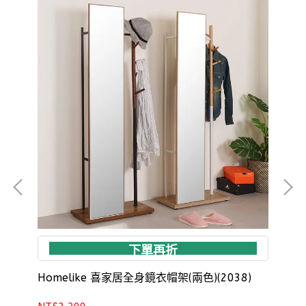
下單再折
Homelike 喜家居全身鏡衣帽架(兩色)(2038)
Ho