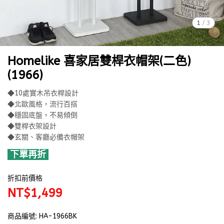
1
/
3
Homelike 喜家居雙桿衣帽架(二色)
(1966)
◆10處實木吊衣桿設計
◆北歐風格，流行百搭
◆穩固底盤，不易傾倒
◆雙桿衣架設計
◆玄關、客廳必備衣帽架
下單再折
折扣前價格
NT$1,499
商品編號:
HA-1966BK