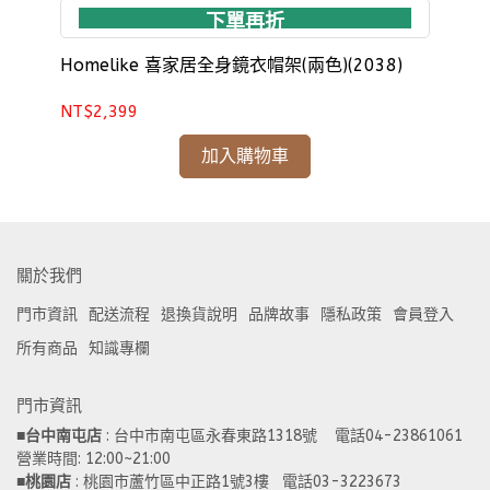
下單再折
Homelike 喜家居全身鏡衣帽架(兩色)(2038)
Ho
(24
NT$2,399
NT
加入購物車
關於我們
門市資訊
配送流程
退換貨說明
品牌故事
隱私政策
會員登入
所有商品
知識專欄
門市資訊
■
台中南屯店
 : 台中市南屯區永春東路1318號    電話04-23861061  
營業時間: 12:00~21:00 
■
桃園店
 : 桃園市蘆竹區中正路1號3樓   電話03-3223673