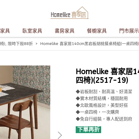
家具
臥室家具
書房家具
餐櫥家具
門市展示
椅)
,
限時下殺88折
Homelike 喜家居140cm黑岩板胡桃餐桌椅組(一桌四椅)(2
Homelike 喜家
四椅)(2517-19)
◆岩板耐刮、耐高溫、好清潔
◆實木材質結構，穩固耐用
◆北歐風格設計，美型好搭
◆一桌四椅，一次購齊
◆免自行組裝，專人配送到府
下單再折