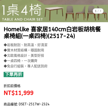
1
/
3
Homelike 喜家居140cm白岩板胡桃餐
桌椅組(一桌四椅)(2517-24)
◆岩板耐刮、耐高溫、好清潔
◆實木材質結構，穩固耐用
◆北歐風格設計，美型好搭
◆一桌四椅，一次購齊
◆免自行組裝，專人配送到府
下單再折
折扣前價格
NT$11,999
商品編號:
DSET-2517W-2324