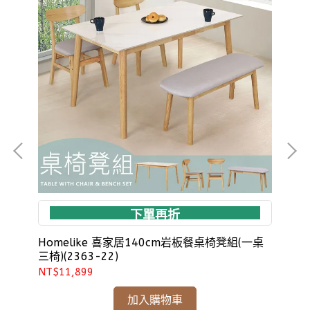
下單再折
組
Homelike 喜家居140cm岩板餐桌椅凳組(一桌
Ho
三椅)(2363-22)
椅)
NT$11,899
NT
加入購物車