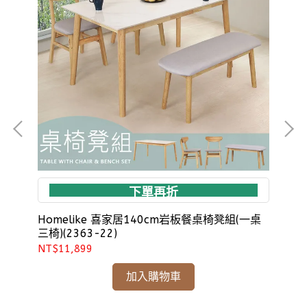
下單再折
組
Homelike 喜家居140cm岩板餐桌椅凳組(一桌
Ho
三椅)(2363-22)
椅)
NT$11,899
NT
加入購物車