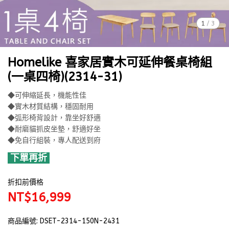
1
/
3
Homelike 喜家居實木可延伸餐桌椅組
(一桌四椅)(2314-31)
◆可伸縮延長，機能性佳
◆實木材質結構，穩固耐用
◆弧形椅背設計，靠坐好舒適
◆耐磨貓抓皮坐墊，舒適好坐
◆免自行組裝，專人配送到府
下單再折
折扣前價格
NT$16,999
商品編號:
DSET-2314-150N-2431