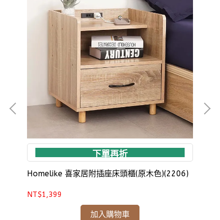
下單再折
Homelike 喜家居附插座床頭櫃(原木色)(2206)
Ho
NT$1,399
NT
加入購物車