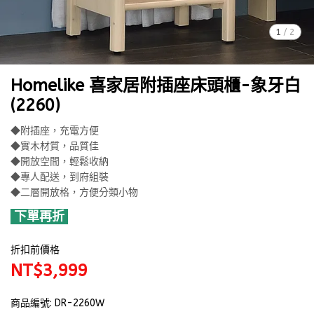
1
/
2
Homelike 喜家居附插座床頭櫃-象牙白
(2260)
◆附插座，充電方便
◆實木材質，品質佳
◆開放空間，輕鬆收納
◆專人配送，到府組裝
◆二層開放格，方便分類小物
下單再折
折扣前價格
NT$3,999
商品編號:
DR-2260W