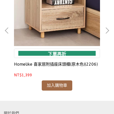
下單再折
)
Homelike 喜家居附插座床頭櫃(原木色)(2206)
Ho
NT$1,399
NT
加入購物車
關於我們