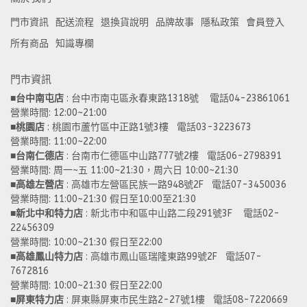
門市資訊
配送流程
退換貨說明
品牌故事
隱私政策
會員登入
所有商品
知識專欄
門市資訊
■
台中南屯店
 : 台中市南屯區永春東路1318號    電話04-23861061  
營業時間: 12:00~21:00 
■
桃園店
 : 桃園市蘆竹區中正路1號3樓   電話03-3223673
營業時間: 11:00~22:00 
■
台南仁德店
 : 台南市仁德區中山路777號2樓   電話06-2798391
營業時間: 周一~五 11:00~21:30，周六日 10:00~21:30 
■
高雄左營店
 : 高雄市左營區民族一路948號2F   電話07-3450036
營業時間: 11:00~21:30 假日至10:00至21:30
■
新北中和特力店 
: 新北市中和區中山路二段291號3F    電話02-
22456309  
營業時間: 10:00~21:30 假日至22:00
■
高雄鳳山特力店
 : 高雄市鳳山區瑞隆東路99號2F   電話07-
7672816
營業時間: 10:00~21:30 假日至22:00 
■
屏東特力店
 : 屏東縣屏東市民生路2-27號1樓   電話08-7220669