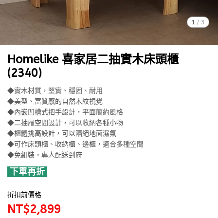
1
/
3
Homelike 喜家居二抽實木床頭櫃
(2340)
◆實木材質，堅實、穩固、耐用
◆美型、富質感的自然木紋視覺
◆內嵌凹槽式把手設計，平面簡約風格
◆二抽屜空間設計，可以收納各種小物
◆櫃體挑高設計，可以隔絕地面濕氣
◆可作床頭櫃、收納櫃、邊櫃，適合多種空間
◆免組裝，專人配送到府
下單再折
折扣前價格
NT$2,899