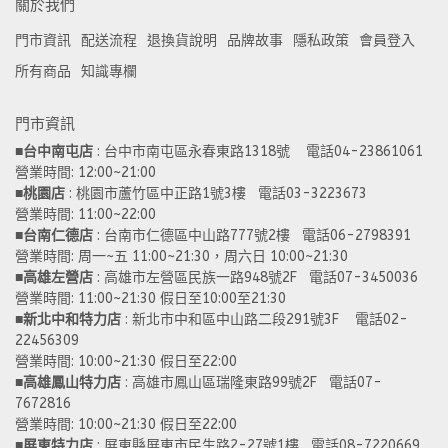
關於我們
門市資訊
配送流程
退換貨說明
品牌故事
隱私政策
會員登入
所有商品
知識專欄
門市資訊
■
台中南屯店
 : 台中市南屯區永春東路1318號    電話04-23861061  
營業時間: 12:00~21:00 
■
桃園店
 : 桃園市蘆竹區中正路1號3樓   電話03-3223673
營業時間: 11:00~22:00 
■
台南仁德店
 : 台南市仁德區中山路777號2樓   電話06-2798391
營業時間: 周一~五 11:00~21:30，周六日 10:00~21:30 
■
高雄左營店
 : 高雄市左營區民族一路948號2F   電話07-3450036
營業時間: 11:00~21:30 假日至10:00至21:30
■
新北中和特力店 
: 新北市中和區中山路二段291號3F    電話02-
22456309  
營業時間: 10:00~21:30 假日至22:00
■
高雄鳳山特力店
 : 高雄市鳳山區瑞隆東路99號2F   電話07-
7672816
營業時間: 10:00~21:30 假日至22:00 
■
屏東特力店
 : 屏東縣屏東市民生路2-27號1樓   電話08-7220669