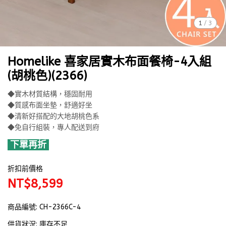
1
/
3
Homelike 喜家居實木布面餐椅-4入組
(胡桃色)(2366)
◆實木材質結構，穩固耐用
◆質感布面坐墊，舒適好坐
◆清新好搭配的大地胡桃色系
◆免自行組裝，專人配送到府
下單再折
折扣前價格
NT$8,599
商品編號:
CH-2366C-4
供貨狀況:
庫存不足