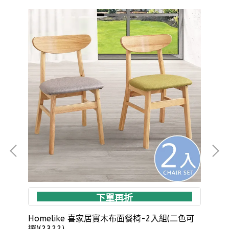
下單再折
木
Homelike 喜家居實木布面餐椅-2入組(二色可
Ho
選)(2322)