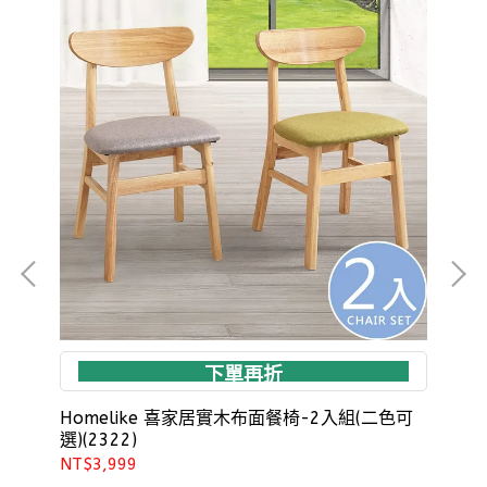
下單再折
桃
Homelike 喜家居實木布面餐椅-2入組(二色可
Ho
選)(2322)
NT$3,999
NT