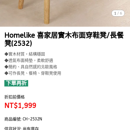
1
/
6
Homelike 喜家居實木布面穿鞋凳/長餐
凳(2532)
◆實木材質，結構穩固
◆透氣布面椅墊，柔軟舒適
◆簡約、具自然感的北歐風格
◆可作長凳、餐椅、穿鞋凳使用
下單再折
折扣前價格
NT$1,999
商品編號:
CH-2532N
供貨狀況:
尚有庫存