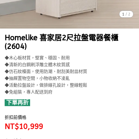
1
/
2
Homelike 喜家居2尺拉盤電器餐櫃
(2604)
◆木心板材質，堅實、穩固、耐用
◆清新的白鋼刷浮雕立體木紋質感
◆仿石紋檯面，使用防潮、耐刮美耐皿材質
◆抽屜置物空間，小物收納不凌亂
◆活動拉盤設計，做排線孔設計，整線輕鬆
◆免組裝，專人配送到府
下單再折
折扣前價格
NT$10,999