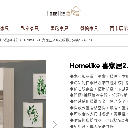
家具
臥室家具
書房家具
餐櫥家具
門市展示
時下殺88折
Homelike 喜家居2.8尺收納桌櫃組(2604)
Homelike 喜家居
◆木心板材質，堅實、穩固、耐
◆清新的白鋼刷浮雕立體木紋質
◆仿石紋桌面，使用防潮、耐刮
◆門櫃+抽屜置物空間，分類收
◆門片使用緩衝五金，開合安全
◆開放式置物格空間，取物、置
◆可收合的大尺寸餐桌，實用性
◆附貓抓皮椅凳x4，坐感透氣舒
◆免組裝，專人配送到府