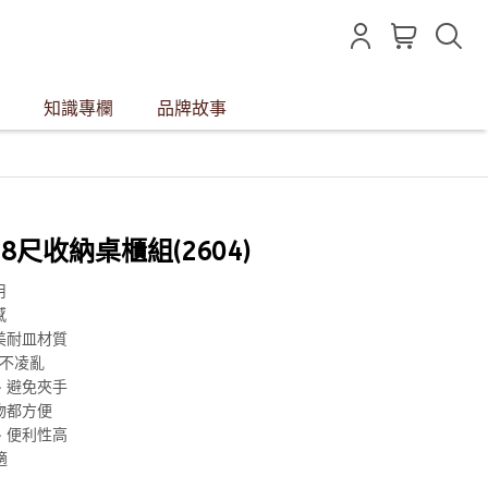
知識專欄
品牌故事
2.8尺收納桌櫃組(2604)
用
感
美耐皿材質
納不凌亂
、避免夾手
物都方便
、便利性高
適