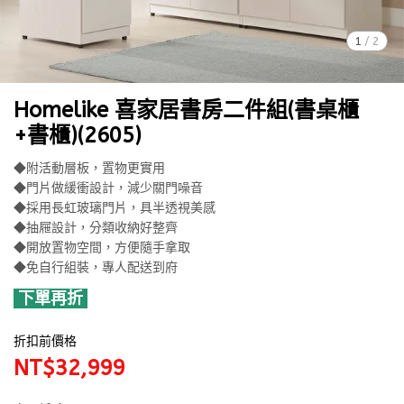
1
/
2
Homelike 喜家居書房二件組(書桌櫃
+書櫃)(2605)
◆附活動層板，置物更實用
◆門片做緩衝設計，減少關門噪音
◆採用長虹玻璃門片，具半透視美感
◆抽屜設計，分類收納好整齊
◆開放置物空間，方便隨手拿取
◆免自行組裝，專人配送到府
下單再折
折扣前價格
NT$32,999