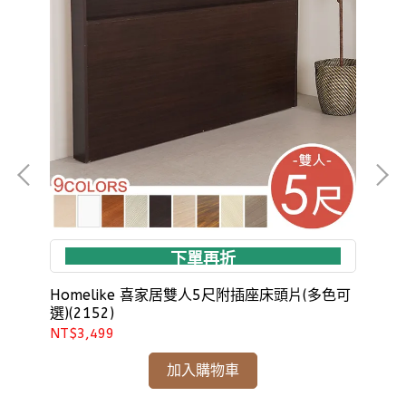
下單再折
Homelike 喜家居雙人5尺附插座床頭片(多色可
Ho
選)(2152)
(19
NT$3,499
NT
加入購物車