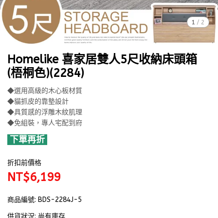
1
/
2
Homelike 喜家居雙人5尺收納床頭箱
(梧桐色)(2284)
◆選用高級的木心板材質
◆貓抓皮的靠墊設計
◆具質感的浮雕木紋肌理
◆免組裝，專人宅配到府
下單再折
折扣前價格
NT$6,199
商品編號:
BDS-2284J-5
供貨狀況:
尚有庫存