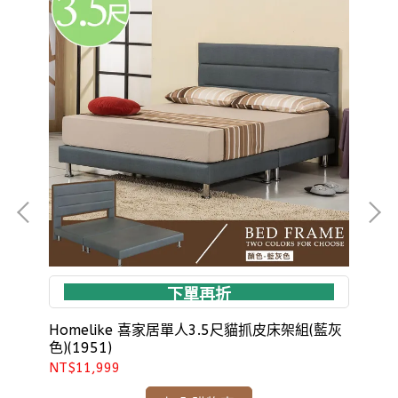
下單再折
Homelike 喜家居單人3.5尺貓抓皮床架組(藍灰
Ho
色)(1951)
(19
NT$11,999
NT