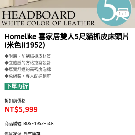
1
/
1
Homelike 喜家居雙人5尺貓抓皮床頭片
(米色)(1952)
◆耐磨、防刮貓抓皮材質
◆立體感的方格拉窩設計
◆厚實舒適的高密度泡棉
◆免組裝，專人配送到府
下單再折
折扣前價格
NT$5,999
商品編號:
BDS-1952-5CR
供貨狀況:
尚有庫存