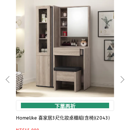
下單再折
)
Homelike 喜家居3尺化妝桌櫃組(含椅)(2043)
Ho
(23