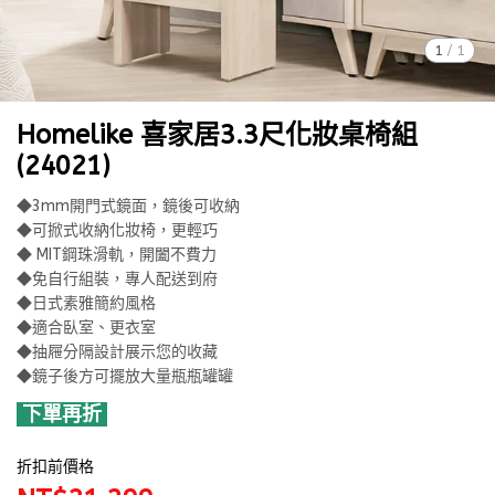
1
/
1
Homelike 喜家居3.3尺化妝桌椅組
(24021)
◆3mm開門式鏡面，鏡後可收納
◆可掀式收納化妝椅，更輕巧
◆ MIT鋼珠滑軌，開闔不費力
◆免自行組裝，專人配送到府
◆日式素雅簡約風格
◆適合臥室、更衣室
◆抽屜分隔設計展示您的收藏
◆鏡子後方可擺放大量瓶瓶罐罐
下單再折
折扣前價格