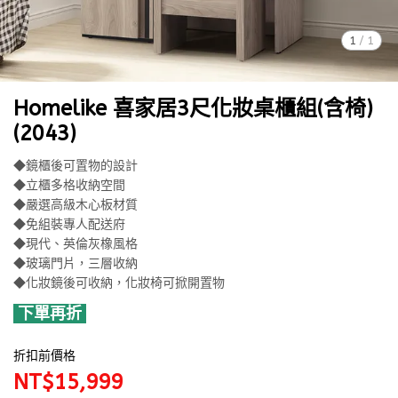
1
/
1
Homelike 喜家居3尺化妝桌櫃組(含椅)
(2043)
◆鏡櫃後可置物的設計
◆立櫃多格收納空間
◆嚴選高級木心板材質
◆免組裝專人配送府
◆現代、英倫灰橡風格
◆玻璃門片，三層收納
◆化妝鏡後可收納，化妝椅可掀開置物
下單再折
折扣前價格
NT$15,999