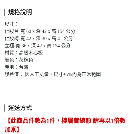
規格說明
尺寸：
化妝台-寬 60 x 深 42 x 高 154 公分
化妝椅-寬 42 x 深 30 x 高 41 公分
立櫃-寬 36 x 深 42 x 高 154 公分
材質：高級木心板
顏色：灰橡色
產地：台灣
誤差值： 因人工丈量，尺寸±5%內為正常範圍
運送方式
【此商品件數為1件，樓層費總額 請再以1倍數
加乘】