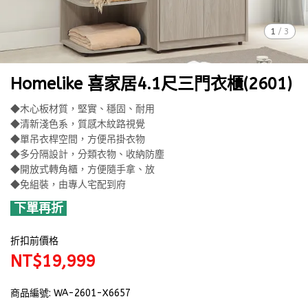
1
/
3
Homelike 喜家居4.1尺三門衣櫃(2601)
◆木心板材質，堅實、穩固、耐用
◆清新淺色系，質感木紋路視覺
◆單吊衣桿空間，方便吊掛衣物
◆多分隔設計，分類衣物、收納防塵
◆開放式轉角櫃，方便隨手拿、放
◆免組裝，由專人宅配到府
下單再折
折扣前價格
NT$19,999
商品編號:
WA-2601-X6657