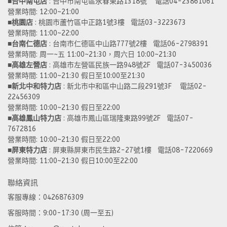
■
台中南屯店
 : 台中市南屯區永春東路1318號    電話04-23861061  
營業時間: 12:00~21:00 
■
桃園店
 : 桃園市蘆竹區中正路1號3樓   電話03-3223673
營業時間: 11:00~22:00 
■
台南仁德店
 : 台南市仁德區中山路777號2樓   電話06-2798391
營業時間: 周一~五 11:00~21:30，周六日 10:00~21:30 
■
高雄左營店
 : 高雄市左營區民族一路948號2F   電話07-3450036
營業時間: 11:00~21:30 假日至10:00至21:30
■
新北中和特力店 
: 新北市中和區中山路二段291號3F    電話02-
22456309  
營業時間: 10:00~21:30 假日至22:00
■
高雄鳳山特力店
 : 高雄市鳳山區瑞隆東路99號2F   電話07-
7672816
營業時間: 10:00~21:30 假日至22:00 
■
屏東特力店
 : 屏東縣屏東市民生路2-27號1樓   電話08-7220669
營業時間: 11:00~21:30 假日10:00至22:00
聯絡資訊
客服專線：0426876309
客服時間：9:00-17:30 (周一至五)