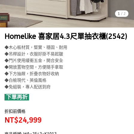
1
/
2
Homelike 喜家居4.3尺單抽衣櫃(2542)
◆木心板材質，堅實、穩固、耐用
◆吊桿設計，衣服好掛不易起皺
◆門片使用緩衝五金，開合安全
◆開放置物空間，方便隨手拿取
◆下方抽屜，折疊衣物好收納
◆白榆現代、英倫風格
◆免組裝，專人配送到府
下單再折
折扣前價格
NT$24,999