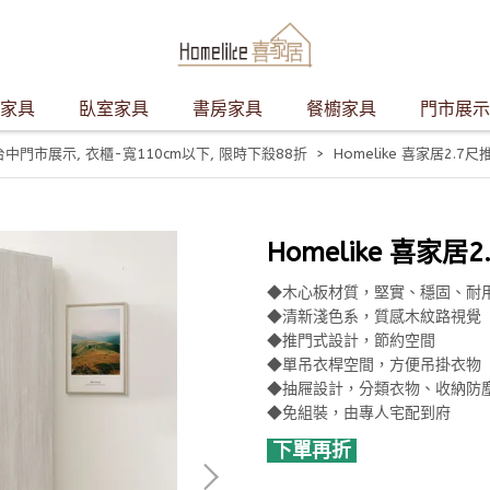
家具
臥室家具
書房家具
餐櫥家具
門市展示
台中門市展示
,
衣櫃-寬110cm以下
,
限時下殺88折
Homelike 喜家居2.7尺
Homelike 喜家居
◆木心板材質，堅實、穩固、耐
◆清新淺色系，質感木紋路視覺
◆推門式設計，節約空間
◆單吊衣桿空間，方便吊掛衣物
◆抽屜設計，分類衣物、收納防
◆免組裝，由專人宅配到府
下單再折