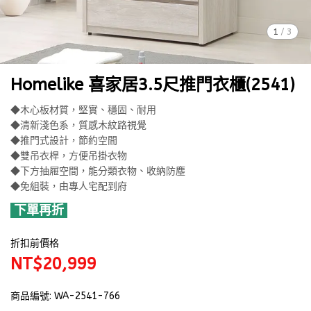
1
/
3
Homelike 喜家居3.5尺推門衣櫃(2541)
◆木心板材質，堅實、穩固、耐用
◆清新淺色系，質感木紋路視覺
◆推門式設計，節約空間
◆雙吊衣桿，方便吊掛衣物
◆下方抽屜空間，能分類衣物、收納防塵
◆免組裝，由專人宅配到府
下單再折
折扣前價格
NT$20,999
商品編號:
WA-2541-766