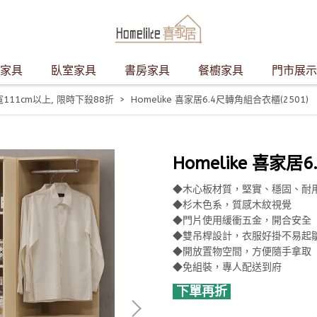
家具
臥室家具
書房家具
餐櫥家具
門市展示
111cm以上
,
限時下殺88折
Homelike 喜家居6.4尺轉角組合衣櫃(2501)
Homelike 喜家居
◆木心板材質，堅實、穩固、耐
◆杉木色系，質感木紋視覺
◆門片使用緩衝五金，開合安全
◆雙吊桿設計，衣服好掛不易起
◆開放置物空間，方便隨手拿取
◆免組裝，專人配送到府
下單再折