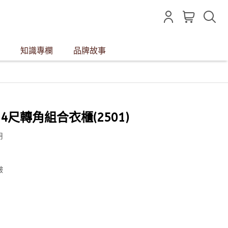
知識專欄
品牌故事
6.4尺轉角組合衣櫃(2501)
用
皺