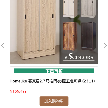
下單再折
Homelike 喜家居2.7尺推門衣櫃(五色可選)(2311)
NT$6,499
N
加入購物車