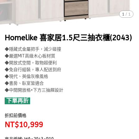
1
/
1
Homelike 喜家居1.5尺三抽衣櫃(2043)
◆隱藏式金屬把手，減少碰撞
◆嚴選MIT高級木心板材質
◆開放式空間，取物超便利
◆免自行組裝，專人配送到府
◆現代、英倫灰橡風格
◆書房、臥室皆適合
◆中間開放格+下方三抽屜設計
下單再折
折扣前價格
NT$10,999