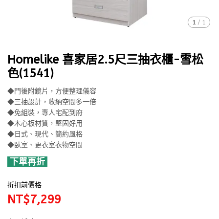
1
/
1
Homelike 喜家居2.5尺三抽衣櫃-雪松
色(1541)
◆門後附鏡片，方便整理儀容
◆三抽設計，收納空間多一倍
◆免組裝，專人宅配到府
◆木心板材質，堅固好用
◆日式、現代、簡約風格
◆臥室、更衣室衣物空間
下單再折
折扣前價格
NT$7,299