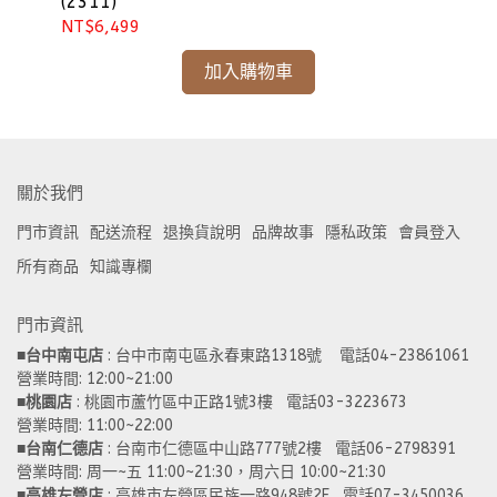
(2311)
NT$6,499
NT
加入購物車
關於我們
門市資訊
配送流程
退換貨說明
品牌故事
隱私政策
會員登入
所有商品
知識專欄
門市資訊
■
台中南屯店
 : 台中市南屯區永春東路1318號    電話04-23861061  
營業時間: 12:00~21:00 
■
桃園店
 : 桃園市蘆竹區中正路1號3樓   電話03-3223673
營業時間: 11:00~22:00 
■
台南仁德店
 : 台南市仁德區中山路777號2樓   電話06-2798391
營業時間: 周一~五 11:00~21:30，周六日 10:00~21:30 
■
高雄左營店
 : 高雄市左營區民族一路948號2F   電話07-3450036