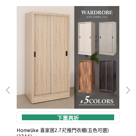
下單再折
Homelike 喜家居2.7尺推門衣櫃(五色可選)
Ho