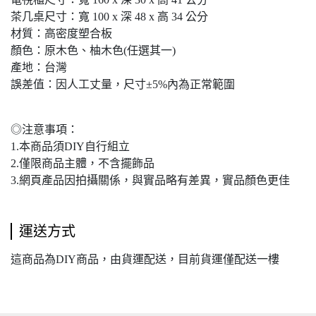
茶几桌尺寸：寬 100 x 深 48 x 高 34 公分
材質：高密度塑合板
顏色：原木色、柚木色(任選其一)
產地：台灣
誤差值：因人工丈量，尺寸±5%內為正常範圍
◎注意事項：
1.本商品須DIY自行組立
2.僅限商品主體，不含擺飾品
3.網頁產品因拍攝關係，與實品略有差異，實品顏色更佳
運送方式
這商品為DIY商品，由貨運配送，目前貨運僅配送一樓