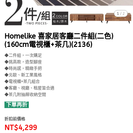
1
/
2
Homelike 喜家居客廳二件組(二色)
(160cm電視櫃+茶几)(2136)
◆二件組，一次購足
◆挑高款，造型腳座
◆時尚感，精緻手把
◆北歐、新工業風格
◆電視櫃+茶几組合
◆客廳、視廳、租屋皆合適
◆茶几附抽屜收納空間
下單再折
折扣前價格
NT$4,299