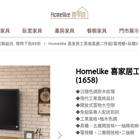
家具
臥室家具
書房家具
餐櫥家具
門市展示
套裝組合
,
限時下殺88折
Homelike 喜家居工業風客廳二件組(電視櫃+高櫃)(1
Homelike 喜
(1658)
◆沉穩色調原木紋理
◆現代工業風格設計
◆開放式置物大空間
◆免組裝專人配送到府
◆工業風格+柚木色調
◆高櫃，五層開放格+一抽屜收納
◆電視櫃，二層開放格+二抽屜