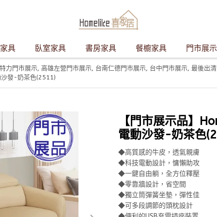
家具
臥室家具
書房家具
餐櫥家具
門市展示
特力門市展示
,
高雄左營門市展示
,
台南仁德門市展示
,
台中門市展示
,
最後出清
發-奶茶色(2511)
【門市展示品】Hom
電動沙發-奶茶色(25
◆高質感的牛皮，透氣親膚
◆科技電動設計，慵懶助攻
◆一鍵自由躺，全方位釋壓
◆零靠牆設計，省空間
◆獨立筒彈簧坐墊，彈性佳
◆可多段調節的頭枕設計
◆便利的USB充電插座裝置