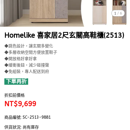
1
/
6
Homelike 喜家居2尺玄關高鞋櫃(2513)
◆跳色設計，讓玄關多變化
◆多層收納空間方便放置鞋子
◆開放格好拿好拿
◆緩衝後鈕，減少碰撞聲
◆免組裝，專人配送到府
下單再折
折扣前價格
NT$9,699
商品編號:
SC-2513-9881
供貨狀況:
尚有庫存