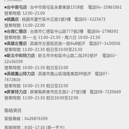
■
台中南屯店
 : 台中市南屯區永春東路1318號    電話04-23861061  
營業時間: 12:00~21:00 
■
桃園店
 : 桃園市蘆竹區中正路1號3樓   電話03-3223673
營業時間: 11:00~22:00 
■
台南仁德店
 : 台南市仁德區中山路777號2樓   電話06-2798391
營業時間: 周一~五 11:00~21:30，周六日 10:00~21:30 
■
高雄左營店
 : 高雄市左營區民族一路948號2F   電話07-3450036
營業時間: 11:00~21:30 假日至10:00至21:30
■
新北中和特力店 
: 新北市中和區中山路二段291號3F    電話02-
22456309  
營業時間: 10:00~21:30 假日至22:00
■
高雄鳳山特力店
 : 高雄市鳳山區瑞隆東路99號2F   電話07-
7672816
營業時間: 10:00~21:30 假日至22:00 
■
屏東特力店
 : 屏東縣屏東市民生路2-27號1樓   電話08-7220669
營業時間: 11:00~21:30 假日10:00至22:00
聯絡資訊
客服專線：0426876309
客服時間：9:00-17:30 (周一至五)