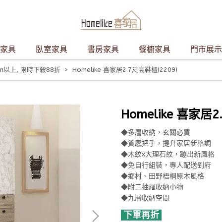
家具
臥室家具
書房家具
餐櫥家具
門市展示
cm以上
,
限時下殺88折
Homelike 喜家居2.7尺高鞋櫃(2209)
Homelike 喜家居2
◆多層收納，玄關必買
◆質感把手，提升家居新格調
◆木紋x大理石紋，蹦出新風格
◆免自行組裝，專人配送到府
◆鄉村、田野梧桐原木風格
◆附二抽屜收納小物
◆九層收納空間
下單再折