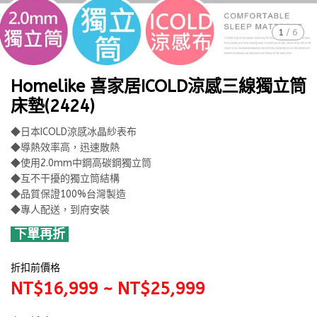
1
/
6
Homelike 喜家居ICOLD涼感三線獨立筒
床墊(2424)
◆日本ICOLD涼感冰晶紗表布
◆導熱效率高，迅速散熱
◆使用2.0mm中鋼高碳鋼獨立筒
◆互不干擾的獨立筒結構
◆品質保證100%台灣製造
◆專人配送，到府安裝
下單再折
折扣前價格
NT$16,999
~
NT$25,999