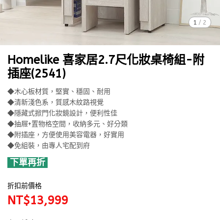
1
/
2
Homelike 喜家居2.7尺化妝桌椅組-附
插座(2541)
◆木心板材質，堅實、穩固、耐用
◆清新淺色系，質感木紋路視覺
◆隱藏式掀門化妝鏡設計，便利性佳
◆抽屜+置物格空間，收納多元、好分類
◆附插座，方便使用美容電器，好實用
◆免組裝，由專人宅配到府
下單再折
折扣前價格
NT$13,999