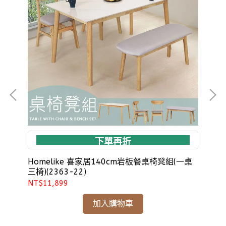
下單再折
組
Homelike 喜家居140cm岩板餐桌椅凳組(一桌
Ho
三椅)(2363-22)
椅)
NT$11,899
NT
加入購物車