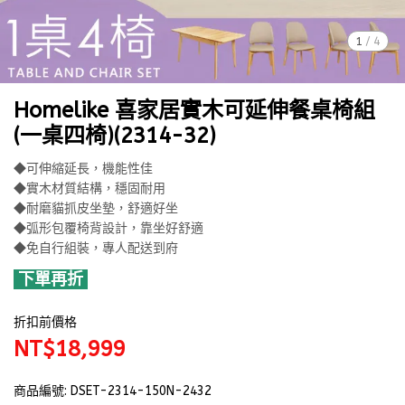
1
/
4
Homelike 喜家居實木可延伸餐桌椅組
(一桌四椅)(2314-32)
◆可伸縮延長，機能性佳
◆實木材質結構，穩固耐用
◆耐磨貓抓皮坐墊，舒適好坐
◆弧形包覆椅背設計，靠坐好舒適
◆免自行組裝，專人配送到府
下單再折
折扣前價格
NT$18,999
商品編號:
DSET-2314-150N-2432