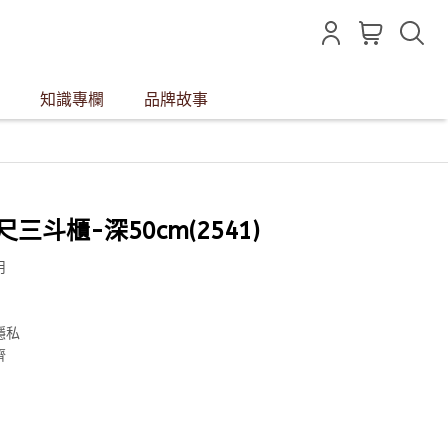
知識專欄
品牌故事
2尺三斗櫃-深50cm(2541)
用
隱私
齊