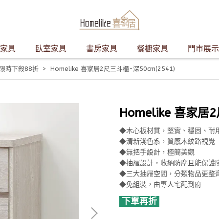
家具
臥室家具
書房家具
餐櫥家具
門市展示
限時下殺88折
Homelike 喜家居2尺三斗櫃-深50cm(2541)
Homelike 喜家居
◆木心板材質，堅實、穩固、耐
◆清新淺色系，質感木紋路視覺
◆無把手設計，極簡美觀
◆抽屜設計，收納防塵且能保護
◆三大抽屜空間，分類物品更整
◆免組裝，由專人宅配到府
下單再折