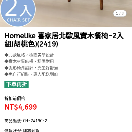
1
/
3
Homelike 喜家居北歐風實木餐椅-2入
組(胡桃色)(2419)
◆北歐風格，極簡美學設計
◆實木材質結構，穩固耐用
◆弧形椅背設計，靠坐好舒適
◆免自行組裝，專人配送到府
下單再折
折扣前價格
NT$4,699
商品編號:
CH-2419C-2
供貨狀況:
即將到貨