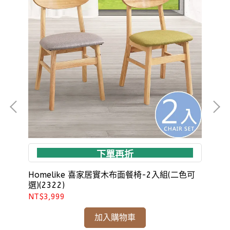
下單再折
木
Homelike 喜家居實木布面餐椅-2入組(二色可
Ho
選)(2322)
NT$3,999
NT
加入購物車