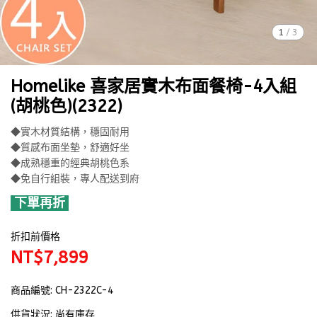
1
/
3
Homelike 喜家居實木布面餐椅-4入組
(胡桃色)(2322)
◆實木材質結構，穩固耐用
◆質感布面坐墊，舒適好坐
◆成熟穩重的經典胡桃色系
◆免自行組裝，專人配送到府
下單再折
折扣前價格
NT$7,899
商品編號:
CH-2322C-4
供貨狀況:
尚有庫存